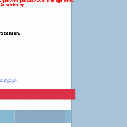
int gehören genauso zum Management,
e Ausrichtung
rozessen:
ädagogik