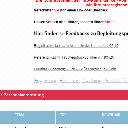
Die Schnittstellen,
der Info-Point, der On-Po
wie Ihre strategisch
Verschaffen
Sie
sich einen Ein- oder Überblick.
Lassen
Sie
sich nicht führen, sondern führen
Sie
!!!
Hier finden
Feedbacks zu Begleitungsp
Sie
Begleitschreiben zum Artikel in der Kompakt.d 07.19
Referenz_KathKiTaStAegidius-Bornheim_190426
Feedback Coaching – Kita – FZ St Marternus – Köln
Begleitung
,
Beratung
,
Coaching
,
Qualität
,
P
r Personalverordnung
TEAM
STICKS
DOWNLOAD