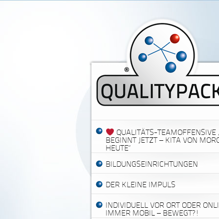
QUALITÄTS-TEAMOFFENSIVE 
BEGINNT JETZT – KITA VON MO
HEUTE“
BILDUNGSEINRICHTUNGEN
DER KLEINE IMPULS
INDIVIDUELL VOR ORT ODER ONL
IMMER MOBIL – BEWEGT?!