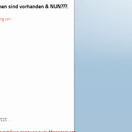
chen sind vorhanden & NUN???.
ung von:
tzt …