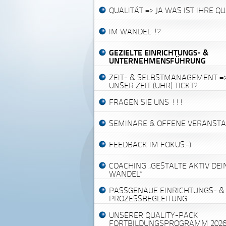
QUALITÄT => JA WAS IST IHRE QU
IM WANDEL !?
GEZIELTE EINRICHTUNGS- &
UNTERNEHMENSFÜHRUNG
ZEIT- & SELBSTMANAGEMENT =>
UNSER ZEIT (UHR) TICKT?
FRAGEN SIE UNS !!!
SEMINARE & OFFENE VERANST
FEEDBACK IM FOKUS:-)
COACHING „GESTALTE AKTIV DE
WANDEL“
PASSGENAUE EINRICHTUNGS- &
PROZESSBEGLEITUNG
UNSERER QUALITY-PACK
FORTBILDUNGSPROGRAMM 202