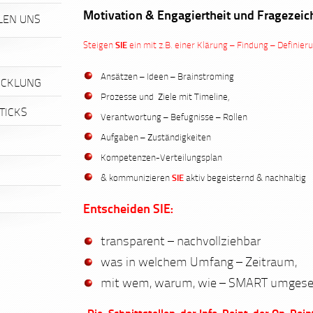
Motivation & Engagiertheit und Fragezei
LEN UNS
Steigen
SIE
ein mit z.B. einer Klärung – Findung – Definier
Ansätzen – Ideen – Brainstroming
ICKLUNG
Prozesse und Ziele mit Timeline,
TICKS
Verantwortung – Befugnisse – Rollen
Aufgaben – Zuständigkeiten
Kompetenzen-Verteilungsplan
& kommunizieren
SIE
aktiv begeisternd & nachhaltig
Entscheiden SIE:
transparent – nachvollziehbar
was in
welchem Umfang – Zeitraum,
mit wem, w
arum, wie –
SMART umgese