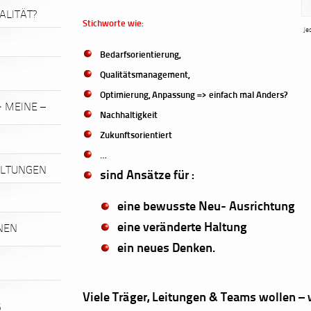
ALITÄT?
Stichworte wie:
Je
Bedarfsorientierung,
Qualitätsmanagement,
Optimierung, Anpassung => einfach mal Anders?
 MEINE –
Nachhaltigkeit
Zukunftsorientiert
…
ALTUNGEN
sind Ansätze für :
eine
bewusste Neu- Ausrichtung
eine veränderte Haltung
INEN
ein neues Denken.
Viele Träger, Leitungen & Teams wollen – 
6