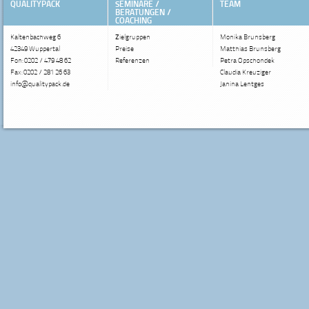
QUALITYPACK
SEMINARE /
TEAM
BERATUNGEN /
COACHING
Kaltenbachweg 6
Zielgruppen
Monika Brunsberg
42349 Wuppertal
Preise
Matthias Brunsberg
Fon: 0202 / 479 48 62
Referenzen
Petra Opschondek
Fax: 0202 / 281 26 63
Claudia Kreuziger
info@qualitypack.de
Janina Lentges