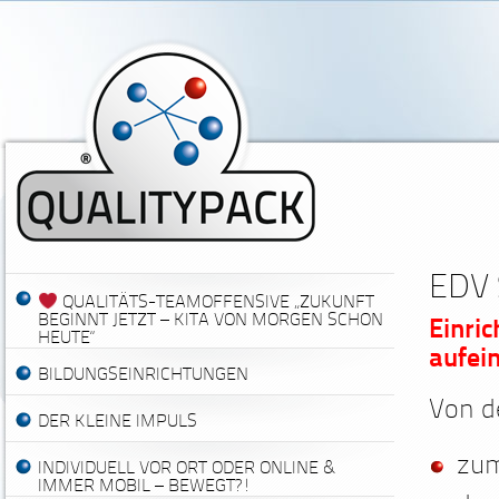
EDV 
QUALITÄTS-TEAMOFFENSIVE „ZUKUNFT
BEGINNT JETZT – KITA VON MORGEN SCHON
Einric
HEUTE“
aufei
BILDUNGSEINRICHTUNGEN
Von
d
DER KLEINE IMPULS
zu
INDIVIDUELL VOR ORT ODER ONLINE &
IMMER MOBIL – BEWEGT?!