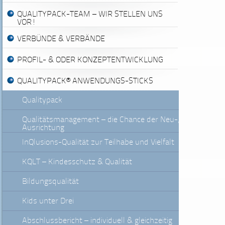
QUALITYPACK-TEAM – WIR STELLEN UNS
VOR!
VERBÜNDE & VERBÄNDE
PROFIL- & ODER KONZEPTENTWICKLUNG
QUALITYPACK® ANWENDUNGS-STICKS
Qualitypack
Qualitätsmanagement – die Chance der Neu-,
Ausrichtung
InQlusions-Qualität zur Teilhabe und Vielfalt
KQLT – Kindesschutz & Qualität
Bildungsqualität
Kids unter Drei
Abschlussbericht – individuell & gleichzeitig