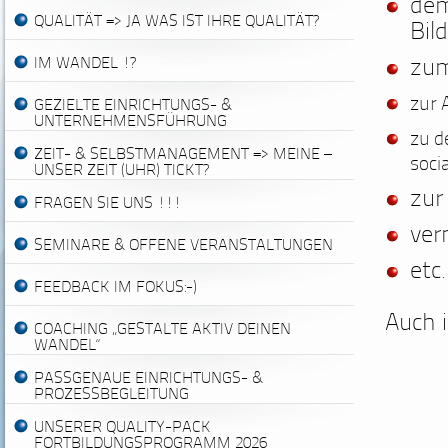
dem
QUALITÄT => JA WAS IST IHRE QUALITÄT?
Bil
IM WANDEL !?
zu
zur 
GEZIELTE EINRICHTUNGS- &
UNTERNEHMENSFÜHRUNG
zu 
ZEIT- & SELBSTMANAGEMENT => MEINE –
soci
UNSER ZEIT (UHR) TICKT?
zur
FRAGEN SIE UNS !!!
ver
SEMINARE & OFFENE VERANSTALTUNGEN
etc
.
FEEDBACK IM FOKUS:-)
Auch 
COACHING „GESTALTE AKTIV DEINEN
WANDEL“
PASSGENAUE EINRICHTUNGS- &
PROZESSBEGLEITUNG
UNSERER QUALITY-PACK
FORTBILDUNGSPROGRAMM 2026