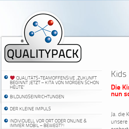
Kids
QUALITÄTS-TEAMOFFENSIVE „ZUKUNFT
BEGINNT JETZT – KITA VON MORGEN SCHON
Die Ki
HEUTE“
nun s
BILDUNGSEINRICHTUNGEN
DER KLEINE IMPULS
Ja. die
INDIVIDUELL VOR ORT ODER ONLINE &
unsere 
IMMER MOBIL – BEWEGT?!