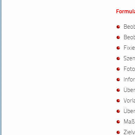
Formula
Beob
Beob
Fixi
Szen
Fot
Info
Über
Vorl
Über
Maß
Ziel