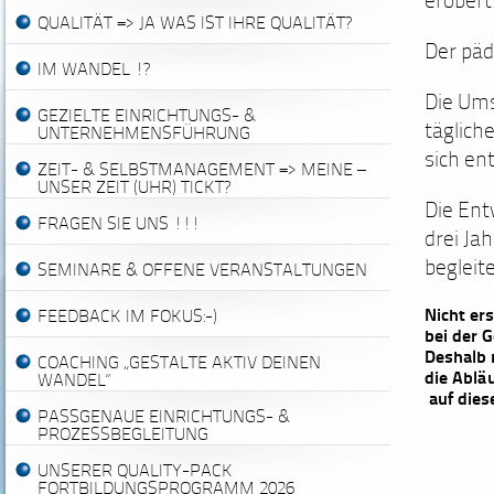
erobert
QUALITÄT => JA WAS IST IHRE QUALITÄT?
Der päd
IM WANDEL !?
Die Ums
GEZIELTE EINRICHTUNGS- &
täglich
UNTERNEHMENSFÜHRUNG
sich en
ZEIT- & SELBSTMANAGEMENT => MEINE –
UNSER ZEIT (UHR) TICKT?
Die Ent
FRAGEN SIE UNS !!!
drei Ja
begleit
SEMINARE & OFFENE VERANSTALTUNGEN
Nicht ers
FEEDBACK IM FOKUS:-)
bei der G
Deshalb 
COACHING „GESTALTE AKTIV DEINEN
die Ablä
WANDEL“
auf dies
PASSGENAUE EINRICHTUNGS- &
PROZESSBEGLEITUNG
UNSERER QUALITY-PACK
FORTBILDUNGSPROGRAMM 2026