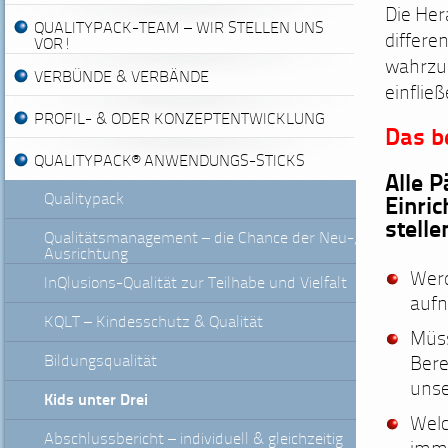
Die Her
QUALITYPACK-TEAM – WIR STELLEN UNS
differe
VOR!
wahrzun
VERBÜNDE & VERBÄNDE
einflie
PROFIL- & ODER KONZEPTENTWICKLUNG
Das be
QUALITYPACK® ANWENDUNGS-STICKS
Alle 
Qualitypack
Einri
stelle
Qualitätsmanagement – die Chance der Neu-,
Ausrichtung
Werd
InQlusions-Qualität zur Teilhabe und Vielfalt
auf
KQLT – Kindesschutz & Qualität
Müs
Bildungsqualität
Bere
unse
Kids unter Drei
Wel
Abschlussbericht – individuell & gleichzeitig