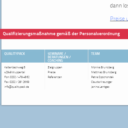
dann lo
Preise 
Qualifizierungsmaßnahme gemäß der Personalverordnung
QUALITYPACK
SEMINARE /
TEAM
BERATUNGEN /
COACHING
Kaltenbachweg 6
Zielgruppen
Monika Brunsberg
42349 Wuppertal
Preise
Matthias Brunsberg
Fon: 0202 / 479 48 62
Referenzen
Petra Opschondek
Fax: 0202 / 281 26 63
Claudia Kreuziger
info@qualitypack.de
Janina Lentges