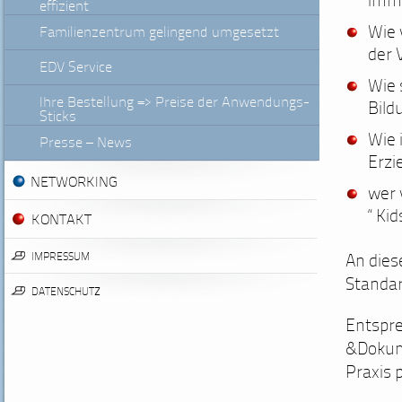
imme
effizient
Wie 
Familienzentrum gelingend umgesetzt
der 
EDV Service
Wie 
Ihre Bestellung => Preise der Anwendungs-
Bild
Sticks
Wie 
Presse – News
Erzi
NETWORKING
wer 
“ Kid
KONTAKT
IMPRESSUM
An die
Standa
DATENSCHUTZ
Entspre
&Dokum
Praxis 