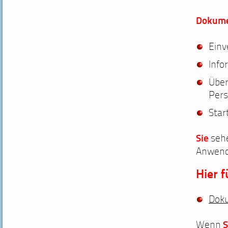
Dokume
Einv
Info
Über
Pers
Star
Sie
seh
Anwend
Hier 
Doku
Wenn
S